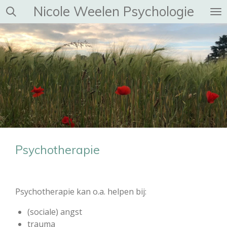
Nicole Weelen Psychologie
Ga
direct
naar
de
hoofdinhoud
Psychotherapie
Psychotherapie kan o.a. helpen bij:
(sociale) angst
trauma